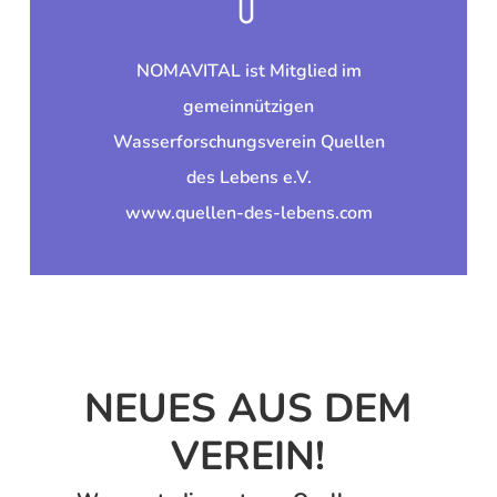
gesundes Wasser“
verschrieben.
unter dem Motto:
„Gemeinsam für
NOMAVITAL ist Mitglied im
Wasserforschung
gemeinnützigen
ganzheitlich-erweiterten
Wasserforschungsverein Quellen
des Lebens e.V. hat sich der
Der gemeinnützige Verein Quellen
des Lebens e.V.
www.quellen-des-lebens.com
NEUES AUS DEM
VEREIN!