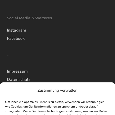
Social Media & Weiteres
Instagram
Facebook
-
Impressum
Datenschutz
AGBs
Zustimmung verwalten
Widerrufsbelehrung
Um Ihnen ein optimales Erlebnis zu bieten, verwenden wir Technologien
Versand
wie Cookies, um Geräteinformationen zu speichern und/oder darauf
zuzugreifen. Wenn Sie diesen Technologien zustimmen, können wir Daten
Vertrag widerrufen