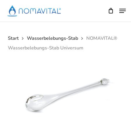
Skip
Men
to
main
content
Start
Wasserbelebungs-Stab
NOMAVITAL®
Wasserbelebungs-Stab Universum