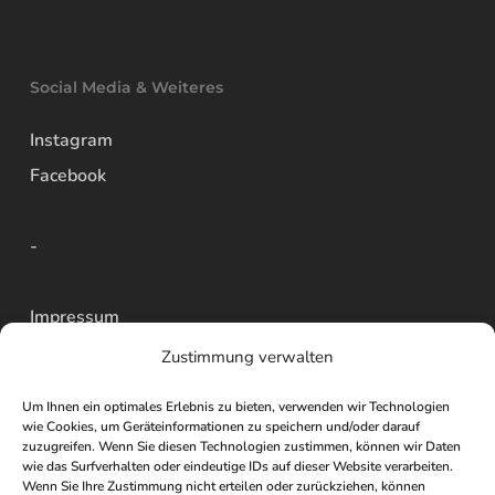
Social Media & Weiteres
Instagram
Facebook
-
Impressum
Datenschutz
Zustimmung verwalten
AGBs
Um Ihnen ein optimales Erlebnis zu bieten, verwenden wir Technologien
Widerrufsbelehrung
wie Cookies, um Geräteinformationen zu speichern und/oder darauf
zuzugreifen. Wenn Sie diesen Technologien zustimmen, können wir Daten
Versand
wie das Surfverhalten oder eindeutige IDs auf dieser Website verarbeiten.
Wenn Sie Ihre Zustimmung nicht erteilen oder zurückziehen, können
Vertrag widerrufen