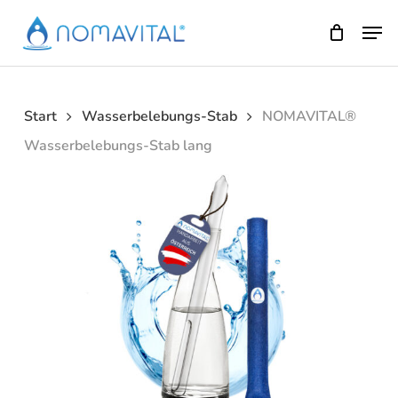
Skip
Men
to
main
content
Start
Wasserbelebungs-Stab
NOMAVITAL®
Wasserbelebungs-Stab lang