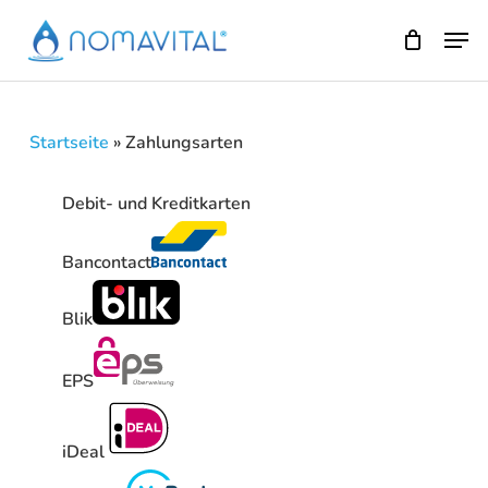
Skip
Men
to
main
content
Startseite
»
Zahlungsarten
Debit- und Kreditkarten
Bancontact
Blik
EPS
iDeal